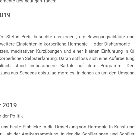
lemente des heutigen Tages:
2019
r. Stefan Preis besuchte uns erneut, um Bewegungsabläufe und
eitere Einsichten in körperliche Harmonie – oder Disharmonie –
tzen, meditativen Kurzübungen und einer kleinen Einführung in Qi
körperlichen Selbsterfahrung. Daran schloss sich eine Aufarbeitung
alisch stand insbesondere Bartok auf dem Programm. Den
etzung aus Senecas epistulae morales, in denen es um den Umgang
r 2019
 der Politik
e uns heute Einblicke in die Umsetzung von Harmonie in Kunst und
er Halt der Antikensammlung, in der die Schülerinnen und Schüler