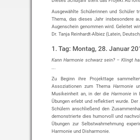
Dieses Schuljahr steht das Projekt Ad fon
Ausgewählte Schülerinnen und Schüler t
Thema, das dieses Jahr insbesondere au
Augenschein genommen wird. Geleitet wir
Dr. Tanja Reinhardt-Albiez (Latein, Deutsch
1. Tag: Montag, 28. Januar 20
Kann Harmonie schwarz sein? – Klingt ha
….
Zu Beginn ihre Projekttage sammelten
Assoziationen zum Thema
Harmonie
un
Musikeinheit an, in der die
Harmonie
in 
Übungen erlebt und reflektiert wurde. Der
Schülern anschließend den Zusammenhan
demonstrierte dies humorvoll und nachvo
Übungen zur Selbstwahrnehmung experime
Harmonie und Disharmonie.