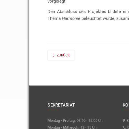
vorgelegt.
Den Abschluss des Projektes bildete ein
Thema
Harmonie
beleuchtet wurde, zusam
PREVIOUS ARTICLE: AD FONTES 2019/20 „MASS“
ZURÜCK
SEKRETARIAT
KO
Montag - Freitag:
08:00 - 12:00 Uhr
Ba
Montag - Mittwoch:
13 - 15 Uhr
0