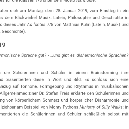
tes für die Klassen 7/8 unter dem Motto
Harmonie
.
rafen sich am Montag, dem 28. Januar 2019, zum Einstieg in ein
s dem Blickwinkel Musik, Latein, Philosophie und Geschichte in
d dieses Jahr
Ad fontes
7/8 von Matthias Kühn (Latein, Musik) und
, Geschichte).
19
rmonische Sprache gut? - …und gibt es disharmonische Sprachen?
 die Schülerinnen und Schüler in einem Brainstorming ihre
d präsentierten diese in Wort und Bild. Es schloss sich eine
Bezug auf Tonhöhe, Formgebung und Rhythmus in musikalischen
 Allgemeinmediziner Dr. Stefan Preis erklärte den Schülerinnen und
g von körperlichem Schmerz und körperlicher Disharmonie und
llziehbar am Beispiel von Monty Pythons
Ministry of Silly Walks
; in
ntierten die Schülerinnen und Schüler schließlich selbst mit