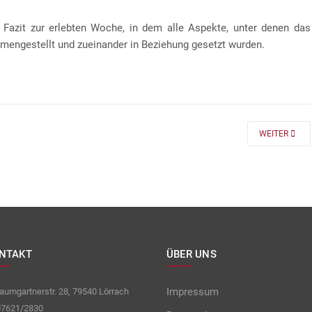
 Fazit zur erlebten Woche, in dem alle Aspekte, unter denen das
mengestellt und zueinander in Beziehung gesetzt wurden.
 FÜR DIE KLASSEN 7 UND 8
NEXT ARTICLE
WEITER
NTAKT
ÜBER UNS
Impressum
umgartnerstr. 28, 79540 Lörrach
7621/2830