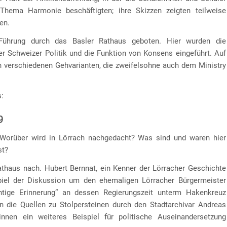
hema Harmonie beschäftigten; ihre Skizzen zeigten teilweise
en.
Führung durch das Basler Rathaus geboten. Hier wurden die
r Schweizer Politik und die Funktion von Konsens eingeführt. Auf
n verschiedenen Gehvarianten, die zweifelsohne auch dem Ministry
s:
9
? Worüber wird in Lörrach nachgedacht? Was sind und waren hier
st?
athaus nach. Hubert Bernnat, ein Kenner der Lörracher Geschichte
spiel der Diskussion um den ehemaligen Lörracher Bürgermeister
tige Erinnerung“ an dessen Regierungszeit unterm Hakenkreuz
n die Quellen zu Stolpersteinen durch den Stadtarchivar Andreas
nnen ein weiteres Beispiel für politische Auseinandersetzung