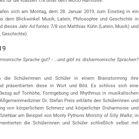
tes für die Klassen 7/8 unter dem Motto
Harmonie
.
rafen sich am Montag, dem 28. Januar 2019, zum Einstieg in ein
s dem Blickwinkel Musik, Latein, Philosophie und Geschichte in
d dieses Jahr
Ad fontes
7/8 von Matthias Kühn (Latein, Musik) und
, Geschichte).
19
rmonische Sprache gut? - …und gibt es disharmonische Sprachen?
 die Schülerinnen und Schüler in einem Brainstorming ihre
d präsentierten diese in Wort und Bild. Es schloss sich eine
Bezug auf Tonhöhe, Formgebung und Rhythmus in musikalischen
 Allgemeinmediziner Dr. Stefan Preis erklärte den Schülerinnen und
g von körperlichem Schmerz und körperlicher Disharmonie und
llziehbar am Beispiel von Monty Pythons
Ministry of Silly Walks
; in
ntierten die Schülerinnen und Schüler schließlich selbst mit