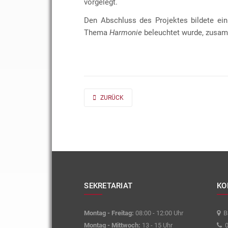
vorgelegt.
Den Abschluss des Projektes bildete ein
Thema
Harmonie
beleuchtet wurde, zusam
PREVIOUS ARTICLE: AD FONTES 2019/20 „MASS“
ZURÜCK
SEKRETARIAT
KO
Montag - Freitag:
08:00 - 12:00 Uhr
Ba
Montag - Mittwoch:
13 - 15 Uhr
0