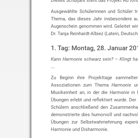
Dieses Schuljahr steht das Projekt Ad fon
Ausgewählte Schülerinnen und Schüler t
Thema, das dieses Jahr insbesondere au
Augenschein genommen wird. Geleitet wir
Dr. Tanja Reinhardt-Albiez (Latein, Deutsch
1. Tag: Montag, 28. Januar 20
Kann Harmonie schwarz sein? – Klingt ha
….
Zu Beginn ihre Projekttage sammelten
Assoziationen zum Thema
Harmonie
un
Musikeinheit an, in der die
Harmonie
in 
Übungen erlebt und reflektiert wurde. Der
Schülern anschließend den Zusammenhan
demonstrierte dies humorvoll und nachvo
Übungen zur Selbstwahrnehmung experime
Harmonie und Disharmonie.