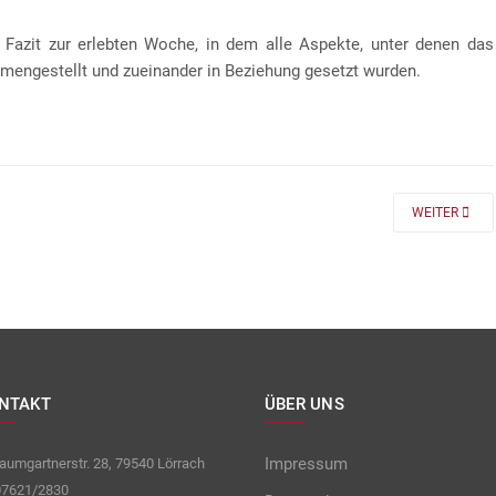
 Fazit zur erlebten Woche, in dem alle Aspekte, unter denen das
mengestellt und zueinander in Beziehung gesetzt wurden.
 FÜR DIE KLASSEN 7 UND 8
NEXT ARTICLE
WEITER
NTAKT
ÜBER UNS
Impressum
umgartnerstr. 28, 79540 Lörrach
7621/2830