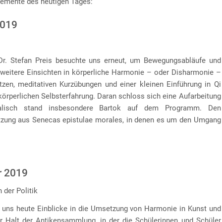
lemente des heutigen Tages:
2019
r. Stefan Preis besuchte uns erneut, um Bewegungsabläufe und
eitere Einsichten in körperliche Harmonie – oder Disharmonie –
tzen, meditativen Kurzübungen und einer kleinen Einführung in Qi
körperlichen Selbsterfahrung. Daran schloss sich eine Aufarbeitung
alisch stand insbesondere Bartok auf dem Programm. Den
etzung aus Senecas epistulae morales, in denen es um den Umgang
r 2019
 der Politik
e uns heute Einblicke in die Umsetzung von Harmonie in Kunst und
er Halt der Antikensammlung, in der die Schülerinnen und Schüler