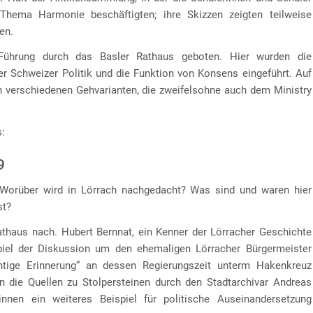
hema Harmonie beschäftigten; ihre Skizzen zeigten teilweise
en.
Führung durch das Basler Rathaus geboten. Hier wurden die
r Schweizer Politik und die Funktion von Konsens eingeführt. Auf
n verschiedenen Gehvarianten, die zweifelsohne auch dem Ministry
s:
9
? Worüber wird in Lörrach nachgedacht? Was sind und waren hier
st?
athaus nach. Hubert Bernnat, ein Kenner der Lörracher Geschichte
spiel der Diskussion um den ehemaligen Lörracher Bürgermeister
tige Erinnerung“ an dessen Regierungszeit unterm Hakenkreuz
n die Quellen zu Stolpersteinen durch den Stadtarchivar Andreas
nnen ein weiteres Beispiel für politische Auseinandersetzung