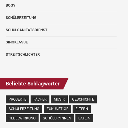
BOGY
SCHÜLERZEITUNG
SCHULSANITÄTSDIENST
SINGKLASSE
STREITSCHLICHTER
Beliebte Schlagwörter
PROJEKTE
FÄCHER
MUSIK
GESCHICHTE
SCHÜLERZEITUNG
ZUKÜNFTIGE
ELTERN
HEBELWIRKUNG
SCHÜLER*INNEN
LATEIN