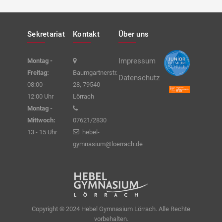
Sekretariat
Kontakt
Über uns
Impressum
Montag -
Freitag:
Baumgartnerstr.
Datenschutz
08:00 -
28, 79540
12:00 Uhr
Lörrach
Montag -
Mittwoch:
07621/2830
13 - 15 Uhr
hebel-
gymnasium@loerrach.de
Copyright © 2024 Hebel Gymnasium Lörrach. Alle Rechte
vorbehalten.