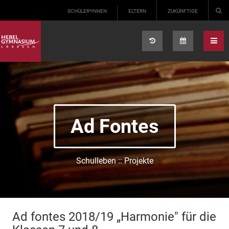
Select your language
SCHÜLER*INNEN
ELTERN
ZUKÜNFTIGE
Ad Fontes
Schulleben :: Projekte
Ad fontes 2018/19 „Harmonie" für die