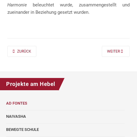
Harmonie
beleuchtet wurde, zusammengestellt und
zueinander in Beziehung gesetzt wurden.
PREVIOUS ARTICLE: AD FONTES 2019/20 „MASS“ FÜR DIE KLASSEN 7 UND
NEXT ARTICLE: A
ZURÜCK
WEITER
Projekte am Hebel
AD FONTES
NAIVASHA
BEWEGTE SCHULE