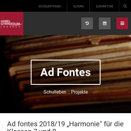
Select your language
SCHÜLER*INNEN
ELTERN
ZUKÜNFTIGE
Ad Fontes
Schulleben :: Projekte
Ad fontes 2018/19 „Harmonie" für die