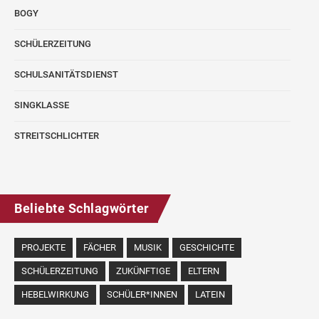
BOGY
SCHÜLERZEITUNG
SCHULSANITÄTSDIENST
SINGKLASSE
STREITSCHLICHTER
Beliebte Schlagwörter
PROJEKTE
FÄCHER
MUSIK
GESCHICHTE
SCHÜLERZEITUNG
ZUKÜNFTIGE
ELTERN
HEBELWIRKUNG
SCHÜLER*INNEN
LATEIN