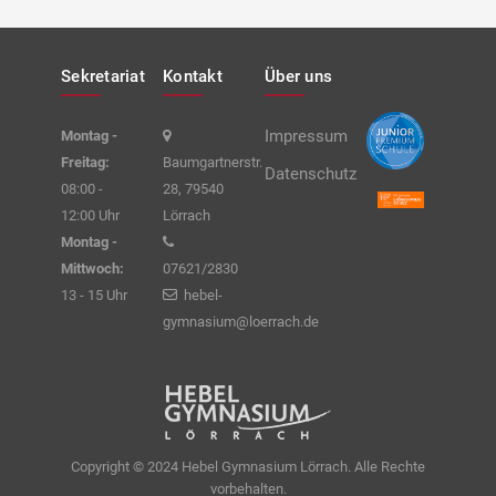
Sekretariat
Kontakt
Über uns
Impressum
Montag -
Freitag:
Baumgartnerstr.
Datenschutz
08:00 -
28, 79540
12:00 Uhr
Lörrach
Montag -
Mittwoch:
07621/2830
13 - 15 Uhr
hebel-
gymnasium@loerrach.de
Copyright © 2024 Hebel Gymnasium Lörrach. Alle Rechte
vorbehalten.