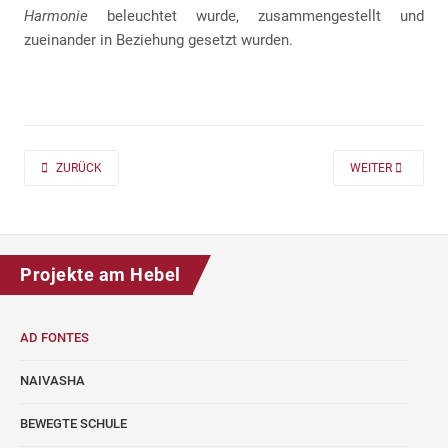
Harmonie
beleuchtet wurde, zusammengestellt und
zueinander in Beziehung gesetzt wurden.
PREVIOUS ARTICLE: AD FONTES 2019/20 „MASS“ FÜR DIE KLASSEN 7 UND
NEXT ARTICLE: A
ZURÜCK
WEITER
Projekte am Hebel
AD FONTES
NAIVASHA
BEWEGTE SCHULE