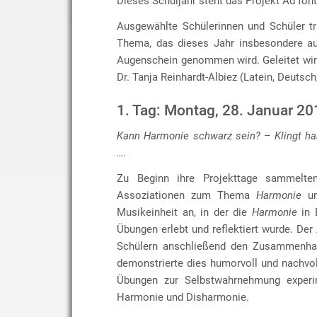
Dieses Schuljahr steht das Projekt Ad fon
Ausgewählte Schülerinnen und Schüler t
Thema, das dieses Jahr insbesondere au
Augenschein genommen wird. Geleitet wir
Dr. Tanja Reinhardt-Albiez (Latein, Deutsch
1. Tag: Montag, 28. Januar 20
Kann Harmonie schwarz sein? – Klingt ha
….
Zu Beginn ihre Projekttage sammelten
Assoziationen zum Thema
Harmonie
un
Musikeinheit an, in der die
Harmonie
in 
Übungen erlebt und reflektiert wurde. Der
Schülern anschließend den Zusammenhan
demonstrierte dies humorvoll und nachvo
Übungen zur Selbstwahrnehmung experime
Harmonie und Disharmonie.