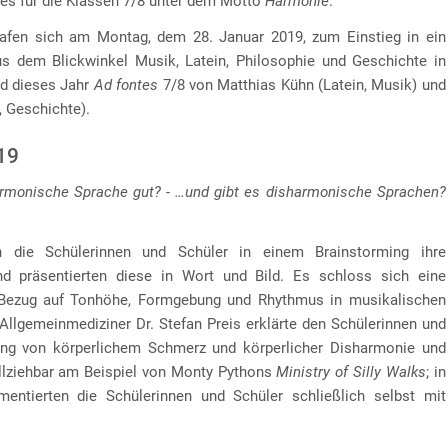
tes für die Klassen 7/8 unter dem Motto
Harmonie
.
rafen sich am Montag, dem 28. Januar 2019, zum Einstieg in ein
s dem Blickwinkel Musik, Latein, Philosophie und Geschichte in
d dieses Jahr
Ad fontes
7/8 von Matthias Kühn (Latein, Musik) und
, Geschichte).
19
rmonische Sprache gut? - …und gibt es disharmonische Sprachen?
 die Schülerinnen und Schüler in einem Brainstorming ihre
d präsentierten diese in Wort und Bild. Es schloss sich eine
Bezug auf Tonhöhe, Formgebung und Rhythmus in musikalischen
 Allgemeinmediziner Dr. Stefan Preis erklärte den Schülerinnen und
g von körperlichem Schmerz und körperlicher Disharmonie und
llziehbar am Beispiel von Monty Pythons
Ministry of Silly Walks
; in
ntierten die Schülerinnen und Schüler schließlich selbst mit