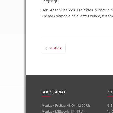
vorgelegt.
Den Abschluss des Projektes bildete ein
Thema
Harmonie
beleuchtet wurde, zusam
PREVIOUS ARTICLE: AD FONTES 2019/20 „MASS“
ZURÜCK
SEKRETARIAT
KO
Montag - Freitag:
08:00 - 12:00 Uhr
Ba
Montag - Mittwoch:
13 - 15 Uhr
0