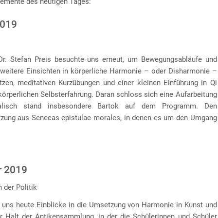
lemente des heutigen Tages:
2019
r. Stefan Preis besuchte uns erneut, um Bewegungsabläufe und
eitere Einsichten in körperliche Harmonie – oder Disharmonie –
tzen, meditativen Kurzübungen und einer kleinen Einführung in Qi
körperlichen Selbsterfahrung. Daran schloss sich eine Aufarbeitung
alisch stand insbesondere Bartok auf dem Programm. Den
etzung aus Senecas epistulae morales, in denen es um den Umgang
r 2019
 der Politik
e uns heute Einblicke in die Umsetzung von Harmonie in Kunst und
er Halt der Antikensammlung, in der die Schülerinnen und Schüler