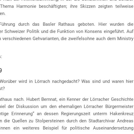
hema Harmonie beschäftigten; ihre Skizzen zeigten teilweise
en.
Führung durch das Basler Rathaus geboten. Hier wurden die
r Schweizer Politik und die Funktion von Konsens eingeführt. Auf
n verschiedenen Gehvarianten, die zweifelsohne auch dem Ministry
s:
9
? Worüber wird in Lörrach nachgedacht? Was sind und waren hier
st?
athaus nach. Hubert Bernnat, ein Kenner der Lörracher Geschichte
spiel der Diskussion um den ehemaligen Lörracher Bürgermeister
tige Erinnerung“ an dessen Regierungszeit unterm Hakenkreuz
n die Quellen zu Stolpersteinen durch den Stadtarchivar Andreas
nnen ein weiteres Beispiel für politische Auseinandersetzung