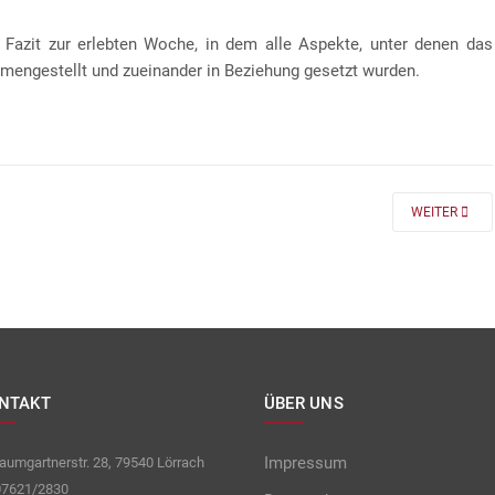
 Fazit zur erlebten Woche, in dem alle Aspekte, unter denen das
mengestellt und zueinander in Beziehung gesetzt wurden.
 FÜR DIE KLASSEN 7 UND 8
NEXT ARTICLE
WEITER
NTAKT
ÜBER UNS
Impressum
umgartnerstr. 28, 79540 Lörrach
7621/2830