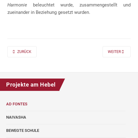
Harmonie
beleuchtet wurde, zusammengestellt und
zueinander in Beziehung gesetzt wurden.
PREVIOUS ARTICLE: AD FONTES 2019/20 „MASS“ FÜR DIE KLASSEN 7 UND
NEXT ARTICLE: A
ZURÜCK
WEITER
Projekte am Hebel
AD FONTES
NAIVASHA
BEWEGTE SCHULE