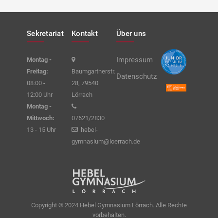
Sekretariat
Kontakt
Über uns
Impressum
Montag -
Freitag:
Baumgartnerstr.
Datenschutz
08:00 -
28, 79540
12:00 Uhr
Lörrach
Montag -
Mittwoch:
07621/2830
13 - 15 Uhr
hebel-
gymnasium@loerrach.de
Copyright © 2024 Hebel Gymnasium Lörrach. Alle Rechte
vorbehalten.