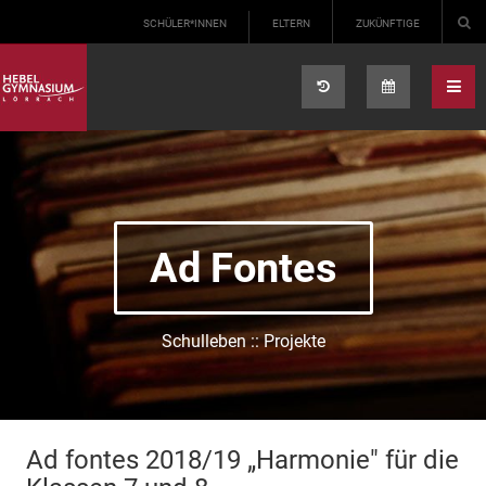
Select your language
SCHÜLER*INNEN
ELTERN
ZUKÜNFTIGE
Ad Fontes
Schulleben :: Projekte
Ad fontes 2018/19 „Harmonie" für die