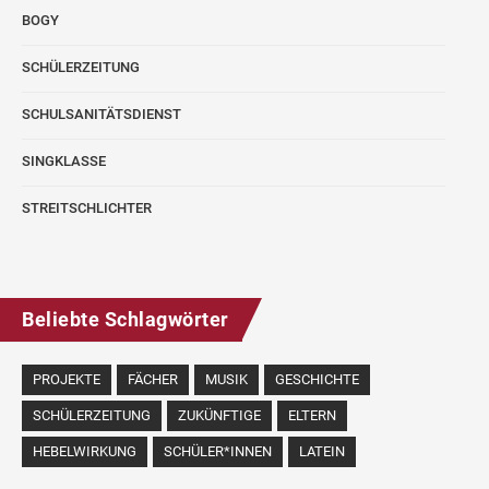
BOGY
SCHÜLERZEITUNG
SCHULSANITÄTSDIENST
SINGKLASSE
STREITSCHLICHTER
Beliebte Schlagwörter
PROJEKTE
FÄCHER
MUSIK
GESCHICHTE
SCHÜLERZEITUNG
ZUKÜNFTIGE
ELTERN
HEBELWIRKUNG
SCHÜLER*INNEN
LATEIN