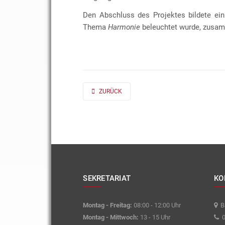
Den Abschluss des Projektes bildete ein
Thema
Harmonie
beleuchtet wurde, zusam
PREVIOUS ARTICLE: AD FONTES 2019/20 „MASS“
ZURÜCK
SEKRETARIAT
KO
Montag - Freitag:
08:00 - 12:00 Uhr
Ba
Montag - Mittwoch:
13 - 15 Uhr
0