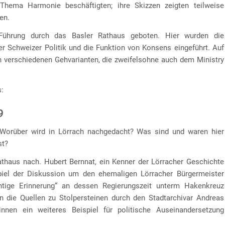
hema Harmonie beschäftigten; ihre Skizzen zeigten teilweise
en.
Führung durch das Basler Rathaus geboten. Hier wurden die
r Schweizer Politik und die Funktion von Konsens eingeführt. Auf
n verschiedenen Gehvarianten, die zweifelsohne auch dem Ministry
s:
9
? Worüber wird in Lörrach nachgedacht? Was sind und waren hier
st?
athaus nach. Hubert Bernnat, ein Kenner der Lörracher Geschichte
spiel der Diskussion um den ehemaligen Lörracher Bürgermeister
tige Erinnerung“ an dessen Regierungszeit unterm Hakenkreuz
n die Quellen zu Stolpersteinen durch den Stadtarchivar Andreas
nnen ein weiteres Beispiel für politische Auseinandersetzung