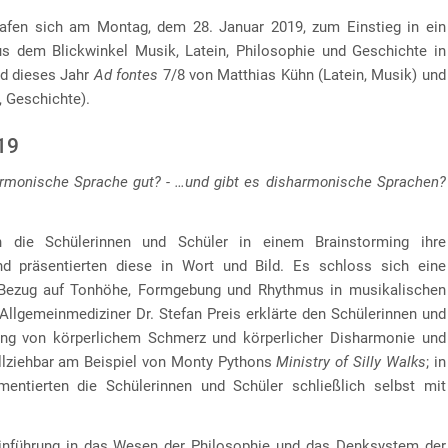
rafen sich am Montag, dem 28. Januar 2019, zum Einstieg in ein
s dem Blickwinkel Musik, Latein, Philosophie und Geschichte in
d dieses Jahr
Ad fontes
7/8 von Matthias Kühn (Latein, Musik) und
, Geschichte).
19
rmonische Sprache gut? - …und gibt es disharmonische Sprachen?
 die Schülerinnen und Schüler in einem Brainstorming ihre
d präsentierten diese in Wort und Bild. Es schloss sich eine
Bezug auf Tonhöhe, Formgebung und Rhythmus in musikalischen
 Allgemeinmediziner Dr. Stefan Preis erklärte den Schülerinnen und
g von körperlichem Schmerz und körperlicher Disharmonie und
llziehbar am Beispiel von Monty Pythons
Ministry of Silly Walks
; in
ntierten die Schülerinnen und Schüler schließlich selbst mit
inführung in das Wesen der Philosophie und das Denksystem der