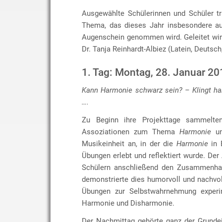
Ausgewählte Schülerinnen und Schüler t
Thema, das dieses Jahr insbesondere au
Augenschein genommen wird. Geleitet wir
Dr. Tanja Reinhardt-Albiez (Latein, Deutsch
1. Tag: Montag, 28. Januar 20
Kann Harmonie schwarz sein? – Klingt ha
….
Zu Beginn ihre Projekttage sammelten
Assoziationen zum Thema
Harmonie
un
Musikeinheit an, in der die
Harmonie
in 
Übungen erlebt und reflektiert wurde. Der
Schülern anschließend den Zusammenhan
demonstrierte dies humorvoll und nachvo
Übungen zur Selbstwahrnehmung experime
Harmonie und Disharmonie.
Der Nachmittag gehörte ganz der Grunde