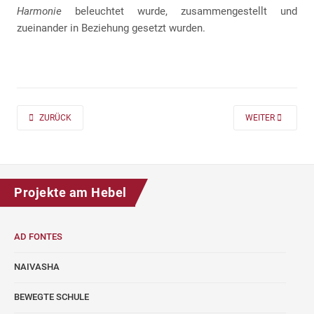
Harmonie
beleuchtet wurde, zusammengestellt und
zueinander in Beziehung gesetzt wurden.
PREVIOUS ARTICLE: AD FONTES 2019/20 „MASS“ FÜR DIE KLASSEN 7 UND
NEXT ARTICLE: A
ZURÜCK
WEITER
Projekte am Hebel
AD FONTES
NAIVASHA
BEWEGTE SCHULE