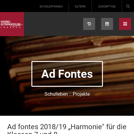
Select your language
SCHÜLER*INNEN
ELTERN
ZUKÜNFTIGE
Ad Fontes
Schulleben :: Projekte
Ad fontes 2018/19 „Harmonie" für die