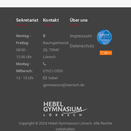
Sekretariat
Kontakt
Über uns
Impressum
Montag -
Freitag:
Baumgartnerstr.
Datenschutz
08:00 -
28, 79540
12:00 Uhr
Lörrach
Montag -
Mittwoch:
07621/2830
13 - 15 Uhr
hebel-
gymnasium@loerrach.de
Copyright © 2024 Hebel Gymnasium Lörrach. Alle Rechte
vorbehalten.