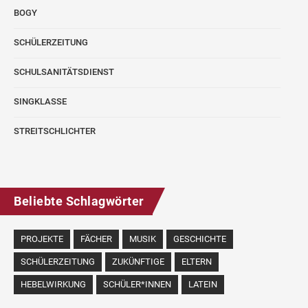
BOGY
SCHÜLERZEITUNG
SCHULSANITÄTSDIENST
SINGKLASSE
STREITSCHLICHTER
Beliebte Schlagwörter
PROJEKTE
FÄCHER
MUSIK
GESCHICHTE
SCHÜLERZEITUNG
ZUKÜNFTIGE
ELTERN
HEBELWIRKUNG
SCHÜLER*INNEN
LATEIN