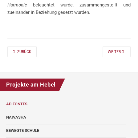
Harmonie
beleuchtet wurde, zusammengestellt und
zueinander in Beziehung gesetzt wurden.
PREVIOUS ARTICLE: AD FONTES 2019/20 „MASS“ FÜR DIE KLASSEN 7 UND
NEXT ARTICLE: A
ZURÜCK
WEITER
Projekte am Hebel
AD FONTES
NAIVASHA
BEWEGTE SCHULE