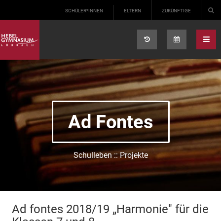
Select your language
SCHÜLER*INNEN
ELTERN
ZUKÜNFTIGE
Ad Fontes
Schulleben :: Projekte
Ad fontes 2018/19 „Harmonie" für die