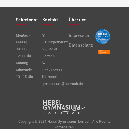
Sekretariat
Kontakt
Über uns
Impressum
Montag -
Freitag:
Baumgartnerstr.
Datenschutz
08:00 -
28, 79540
12:00 Uhr
Lörrach
Montag -
Mittwoch:
07621/2830
13 - 15 Uhr
hebel-
gymnasium@loerrach.de
Copyright © 2024 Hebel Gymnasium Lörrach. Alle Rechte
vorbehalten.