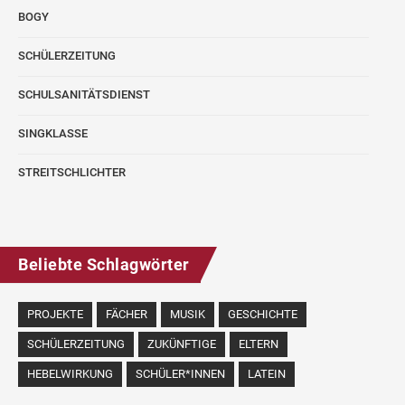
BOGY
SCHÜLERZEITUNG
SCHULSANITÄTSDIENST
SINGKLASSE
STREITSCHLICHTER
Beliebte Schlagwörter
PROJEKTE
FÄCHER
MUSIK
GESCHICHTE
SCHÜLERZEITUNG
ZUKÜNFTIGE
ELTERN
HEBELWIRKUNG
SCHÜLER*INNEN
LATEIN