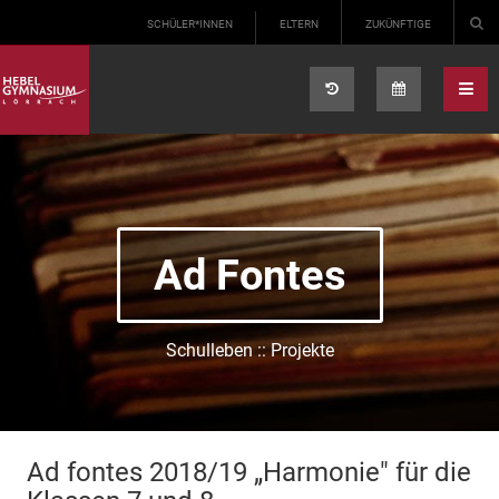
Select your language
SCHÜLER*INNEN
ELTERN
ZUKÜNFTIGE
Ad Fontes
Schulleben :: Projekte
Ad fontes 2018/19 „Harmonie" für die