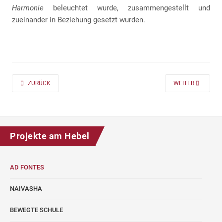
Harmonie
beleuchtet wurde, zusammengestellt und
zueinander in Beziehung gesetzt wurden.
PREVIOUS ARTICLE: AD FONTES 2019/20 „MASS“ FÜR DIE KLASSEN 7 UND
NEXT ARTICLE: A
ZURÜCK
WEITER
Projekte am Hebel
AD FONTES
NAIVASHA
BEWEGTE SCHULE