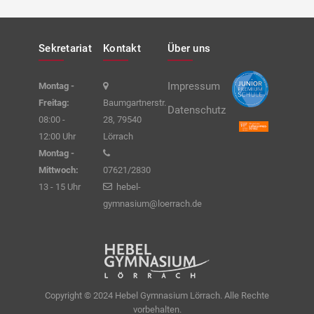
Sekretariat
Kontakt
Über uns
Impressum
Montag -
Freitag:
Baumgartnerstr.
Datenschutz
08:00 -
28, 79540
12:00 Uhr
Lörrach
Montag -
Mittwoch:
07621/2830
13 - 15 Uhr
hebel-
gymnasium@loerrach.de
Copyright © 2024 Hebel Gymnasium Lörrach. Alle Rechte
vorbehalten.