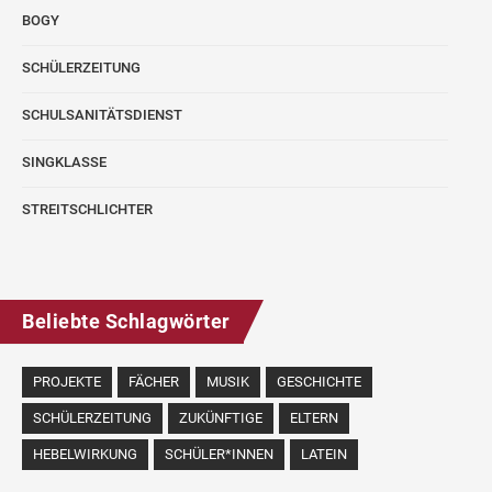
BOGY
SCHÜLERZEITUNG
SCHULSANITÄTSDIENST
SINGKLASSE
STREITSCHLICHTER
Beliebte Schlagwörter
PROJEKTE
FÄCHER
MUSIK
GESCHICHTE
SCHÜLERZEITUNG
ZUKÜNFTIGE
ELTERN
HEBELWIRKUNG
SCHÜLER*INNEN
LATEIN