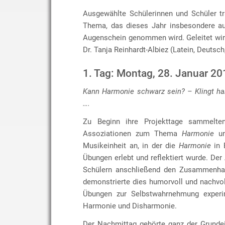
Ausgewählte Schülerinnen und Schüler t
Thema, das dieses Jahr insbesondere au
Augenschein genommen wird. Geleitet wir
Dr. Tanja Reinhardt-Albiez (Latein, Deutsch
1. Tag: Montag, 28. Januar 20
Kann Harmonie schwarz sein? – Klingt ha
….
Zu Beginn ihre Projekttage sammelten
Assoziationen zum Thema
Harmonie
un
Musikeinheit an, in der die
Harmonie
in 
Übungen erlebt und reflektiert wurde. Der
Schülern anschließend den Zusammenhan
demonstrierte dies humorvoll und nachvo
Übungen zur Selbstwahrnehmung experime
Harmonie und Disharmonie.
Der Nachmittag gehörte ganz der Grunde