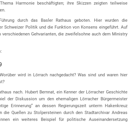
hema Harmonie beschäftigten; ihre Skizzen zeigten teilweise
en.
Führung durch das Basler Rathaus geboten. Hier wurden die
r Schweizer Politik und die Funktion von Konsens eingeführt. Auf
n verschiedenen Gehvarianten, die zweifelsohne auch dem Ministry
s:
9
? Worüber wird in Lörrach nachgedacht? Was sind und waren hier
st?
athaus nach. Hubert Bernnat, ein Kenner der Lörracher Geschichte
spiel der Diskussion um den ehemaligen Lörracher Bürgermeister
tige Erinnerung“ an dessen Regierungszeit unterm Hakenkreuz
n die Quellen zu Stolpersteinen durch den Stadtarchivar Andreas
nnen ein weiteres Beispiel für politische Auseinandersetzung