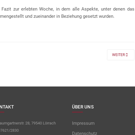
 Fazit zur erlebten Woche, in dem alle Aspekte, unter denen das
mengestellt und zueinander in Beziehung gesetzt wurden.
 FÜR DIE KLASSEN 7 UND 8
NEXT ARTICLE
WEITER
NTAKT
ÜBER UNS
Impressum
umgartnerstr. 28, 79540 Lörrach
7621/2830
Datenschutz