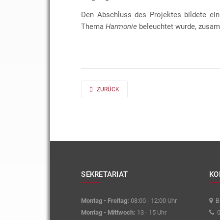
Den Abschluss des Projektes bildete ein
Thema
Harmonie
beleuchtet wurde, zusam
PREVIOUS ARTICLE: AD FONTES 2019/20 „MASS“
ZURÜCK
SEKRETARIAT
KO
Montag - Freitag:
08:00 - 12:00 Uhr
Ba
Montag - Mittwoch:
13 - 15 Uhr
0