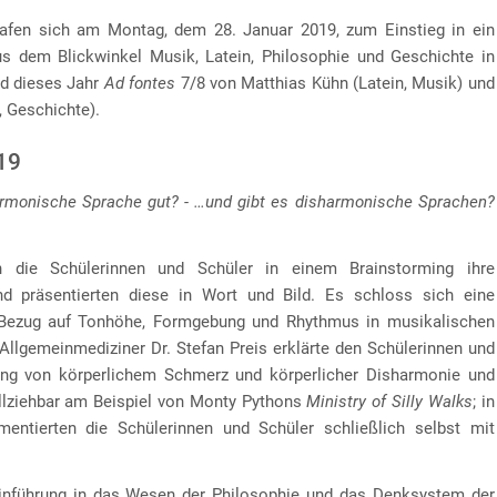
rafen sich am Montag, dem 28. Januar 2019, zum Einstieg in ein
s dem Blickwinkel Musik, Latein, Philosophie und Geschichte in
d dieses Jahr
Ad fontes
7/8 von Matthias Kühn (Latein, Musik) und
, Geschichte).
19
rmonische Sprache gut? - …und gibt es disharmonische Sprachen?
 die Schülerinnen und Schüler in einem Brainstorming ihre
d präsentierten diese in Wort und Bild. Es schloss sich eine
Bezug auf Tonhöhe, Formgebung und Rhythmus in musikalischen
 Allgemeinmediziner Dr. Stefan Preis erklärte den Schülerinnen und
g von körperlichem Schmerz und körperlicher Disharmonie und
llziehbar am Beispiel von Monty Pythons
Ministry of Silly Walks
; in
ntierten die Schülerinnen und Schüler schließlich selbst mit
inführung in das Wesen der Philosophie und das Denksystem der