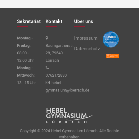
Sekretariat
Kontakt
Über uns
Impressum
Montag -
Freitag:
Baumgartnerstr.
Datenschutz
08:00 -
28, 79540
12:00 Uhr
Lörrach
Montag -
Mittwoch:
07621/2830
13 - 15 Uhr
hebel-
gymnasium@loerrach.de
Copyright © 2024 Hebel Gymnasium Lörrach. Alle Rechte
vorbehalten.