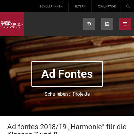
Select your language
SCHÜLER*INNEN
ELTERN
ZUKÜNFTIGE
Ad Fontes
Schulleben :: Projekte
Ad fontes 2018/19 „Harmonie" für die