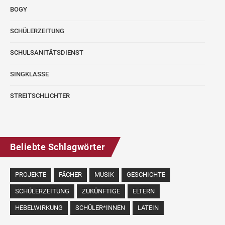
BOGY
SCHÜLERZEITUNG
SCHULSANITÄTSDIENST
SINGKLASSE
STREITSCHLICHTER
Beliebte Schlagwörter
PROJEKTE
FÄCHER
MUSIK
GESCHICHTE
SCHÜLERZEITUNG
ZUKÜNFTIGE
ELTERN
HEBELWIRKUNG
SCHÜLER*INNEN
LATEIN