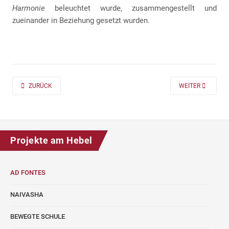
Harmonie
beleuchtet wurde, zusammengestellt und
zueinander in Beziehung gesetzt wurden.
PREVIOUS ARTICLE: AD FONTES 2019/20 „MASS“ FÜR DIE KLASSEN 7 UND
NEXT ARTICLE: A
ZURÜCK
WEITER
Projekte am Hebel
AD FONTES
NAIVASHA
BEWEGTE SCHULE