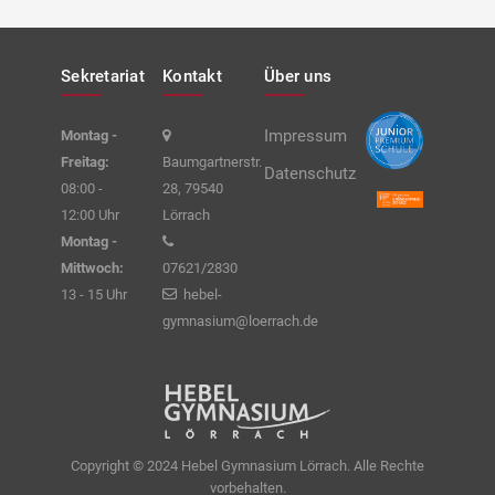
Sekretariat
Kontakt
Über uns
Impressum
Montag -
Freitag:
Baumgartnerstr.
Datenschutz
08:00 -
28, 79540
12:00 Uhr
Lörrach
Montag -
Mittwoch:
07621/2830
13 - 15 Uhr
hebel-
gymnasium@loerrach.de
Copyright © 2024 Hebel Gymnasium Lörrach. Alle Rechte
vorbehalten.