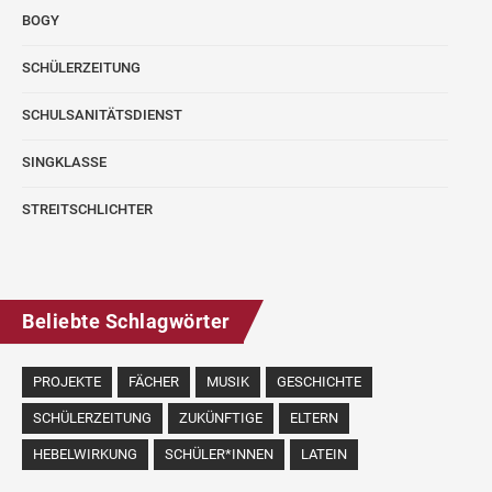
BOGY
SCHÜLERZEITUNG
SCHULSANITÄTSDIENST
SINGKLASSE
STREITSCHLICHTER
Beliebte Schlagwörter
PROJEKTE
FÄCHER
MUSIK
GESCHICHTE
SCHÜLERZEITUNG
ZUKÜNFTIGE
ELTERN
HEBELWIRKUNG
SCHÜLER*INNEN
LATEIN