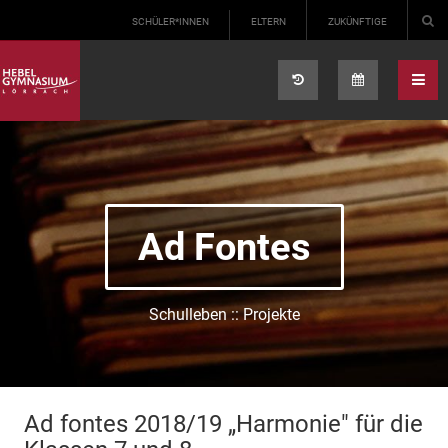
Select your language
SCHÜLER*INNEN
ELTERN
ZUKÜNFTIGE
Ad Fontes
Schulleben :: Projekte
Ad fontes 2018/19 „Harmonie" für die