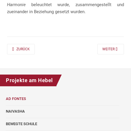
Harmonie
beleuchtet wurde, zusammengestellt und
zueinander in Beziehung gesetzt wurden.
PREVIOUS ARTICLE: AD FONTES 2019/20 „MASS“ FÜR DIE KLASSEN 7 UND
NEXT ARTICLE: A
ZURÜCK
WEITER
Projekte am Hebel
AD FONTES
NAIVASHA
BEWEGTE SCHULE