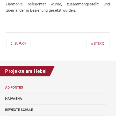
Harmonie
beleuchtet wurde, zusammengestellt und
zueinander in Beziehung gesetzt wurden.
PREVIOUS ARTICLE: AD FONTES 2019/20 „MASS“ FÜR DIE KLASSEN 7 UND
NEXT ARTICLE: A
ZURÜCK
WEITER
Projekte am Hebel
AD FONTES
NAIVASHA
BEWEGTE SCHULE