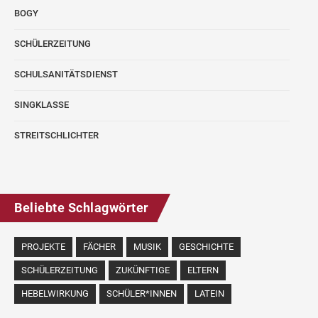
BOGY
SCHÜLERZEITUNG
SCHULSANITÄTSDIENST
SINGKLASSE
STREITSCHLICHTER
Beliebte Schlagwörter
PROJEKTE
FÄCHER
MUSIK
GESCHICHTE
SCHÜLERZEITUNG
ZUKÜNFTIGE
ELTERN
HEBELWIRKUNG
SCHÜLER*INNEN
LATEIN