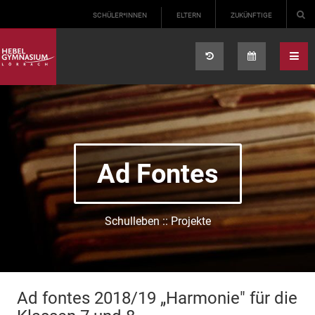
Select your language
SCHÜLER*INNEN
ELTERN
ZUKÜNFTIGE
Ad Fontes
Schulleben :: Projekte
Ad fontes 2018/19 „Harmonie" für die