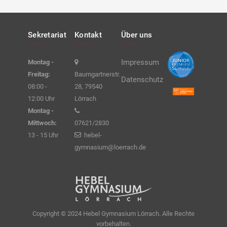
Sekretariat
Kontakt
Über uns
Impressum
Montag -
Freitag:
Baumgartnerstr.
Datenschutz
08:00 -
28, 79540
12:00 Uhr
Lörrach
Montag -
Mittwoch:
07621/2830
13 - 15 Uhr
hebel-
gymnasium@loerrach.de
Copyright © 2024 Hebel Gymnasium Lörrach. Alle Rechte
vorbehalten.