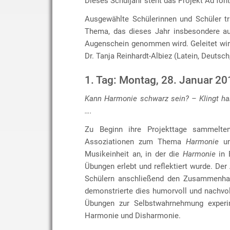
Dieses Schuljahr steht das Projekt Ad fon
Ausgewählte Schülerinnen und Schüler t
Thema, das dieses Jahr insbesondere au
Augenschein genommen wird. Geleitet wir
Dr. Tanja Reinhardt-Albiez (Latein, Deutsch
1. Tag: Montag, 28. Januar 20
Kann Harmonie schwarz sein? – Klingt ha
….
Zu Beginn ihre Projekttage sammelten
Assoziationen zum Thema
Harmonie
un
Musikeinheit an, in der die
Harmonie
in 
Übungen erlebt und reflektiert wurde. Der
Schülern anschließend den Zusammenhan
demonstrierte dies humorvoll und nachvo
Übungen zur Selbstwahrnehmung experime
Harmonie und Disharmonie.