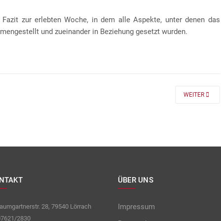
 Fazit zur erlebten Woche, in dem alle Aspekte, unter denen das
mengestellt und zueinander in Beziehung gesetzt wurden.
 FÜR DIE KLASSEN 7 UND 8
NEXT ARTICLE
WEITER
NTAKT
ÜBER UNS
Impressum
umgartnerstr. 28, 79540 Lörrach
7621/2830