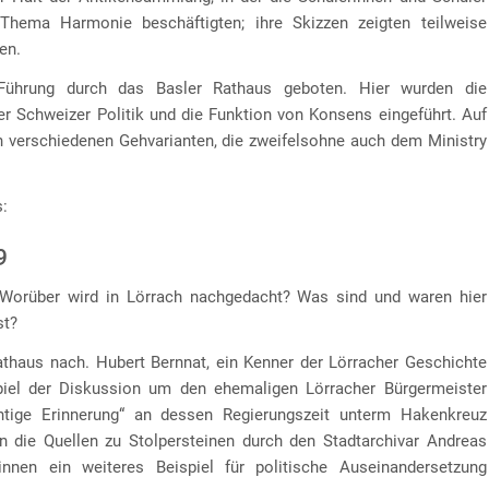
hema Harmonie beschäftigten; ihre Skizzen zeigten teilweise
en.
Führung durch das Basler Rathaus geboten. Hier wurden die
r Schweizer Politik und die Funktion von Konsens eingeführt. Auf
n verschiedenen Gehvarianten, die zweifelsohne auch dem Ministry
s:
9
? Worüber wird in Lörrach nachgedacht? Was sind und waren hier
st?
athaus nach. Hubert Bernnat, ein Kenner der Lörracher Geschichte
spiel der Diskussion um den ehemaligen Lörracher Bürgermeister
tige Erinnerung“ an dessen Regierungszeit unterm Hakenkreuz
n die Quellen zu Stolpersteinen durch den Stadtarchivar Andreas
nnen ein weiteres Beispiel für politische Auseinandersetzung