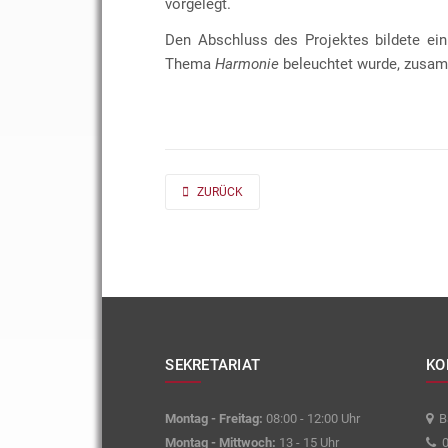
vorgelegt.
Den Abschluss des Projektes bildete ein
Thema
Harmonie
beleuchtet wurde, zusam
PREVIOUS ARTICLE: AD FONTES 2019/20 „MASS“
ZURÜCK
SEKRETARIAT
KO
Montag - Freitag:
08:00 - 12:00 Uhr
Ba
Montag - Mittwoch:
13 - 15 Uhr
0