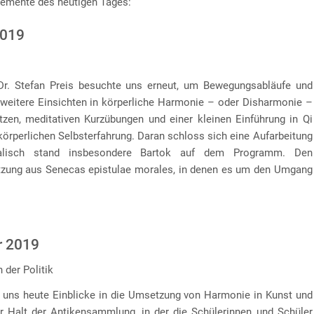
lemente des heutigen Tages:
2019
r. Stefan Preis besuchte uns erneut, um Bewegungsabläufe und
eitere Einsichten in körperliche Harmonie – oder Disharmonie –
tzen, meditativen Kurzübungen und einer kleinen Einführung in Qi
körperlichen Selbsterfahrung. Daran schloss sich eine Aufarbeitung
alisch stand insbesondere Bartok auf dem Programm. Den
etzung aus Senecas epistulae morales, in denen es um den Umgang
r 2019
 der Politik
e uns heute Einblicke in die Umsetzung von Harmonie in Kunst und
er Halt der Antikensammlung, in der die Schülerinnen und Schüler