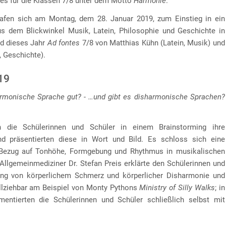
tes für die Klassen 7/8 unter dem Motto
Harmonie
.
rafen sich am Montag, dem 28. Januar 2019, zum Einstieg in ein
s dem Blickwinkel Musik, Latein, Philosophie und Geschichte in
d dieses Jahr
Ad fontes
7/8 von Matthias Kühn (Latein, Musik) und
, Geschichte).
19
rmonische Sprache gut? - …und gibt es disharmonische Sprachen?
 die Schülerinnen und Schüler in einem Brainstorming ihre
d präsentierten diese in Wort und Bild. Es schloss sich eine
Bezug auf Tonhöhe, Formgebung und Rhythmus in musikalischen
 Allgemeinmediziner Dr. Stefan Preis erklärte den Schülerinnen und
g von körperlichem Schmerz und körperlicher Disharmonie und
llziehbar am Beispiel von Monty Pythons
Ministry of Silly Walks
; in
ntierten die Schülerinnen und Schüler schließlich selbst mit