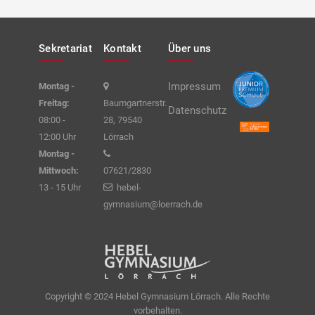
Sekretariat
Kontakt
Über uns
Impressum
Montag -
Freitag:
Baumgartnerstr.
Datenschutz
08:00 -
28, 79540
12:00 Uhr
Lörrach
Montag -
Mittwoch:
07621/2830
13 - 15 Uhr
hebel-
gymnasium@loerrach.de
Copyright © 2024 Hebel Gymnasium Lörrach. Alle Rechte
vorbehalten.