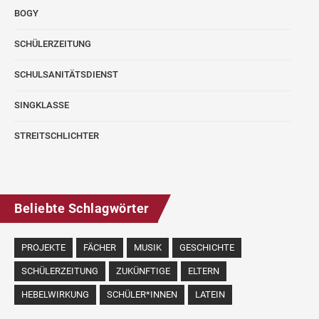
BOGY
SCHÜLERZEITUNG
SCHULSANITÄTSDIENST
SINGKLASSE
STREITSCHLICHTER
Beliebte Schlagwörter
PROJEKTE
FÄCHER
MUSIK
GESCHICHTE
SCHÜLERZEITUNG
ZUKÜNFTIGE
ELTERN
HEBELWIRKUNG
SCHÜLER*INNEN
LATEIN