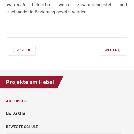
Harmonie
beleuchtet wurde, zusammengestellt und
zueinander in Beziehung gesetzt wurden.
PREVIOUS ARTICLE: AD FONTES 2019/20 „MASS“ FÜR DIE KLASSEN 7 UND
NEXT ARTICLE: A
ZURÜCK
WEITER
Projekte am Hebel
AD FONTES
NAIVASHA
BEWEGTE SCHULE