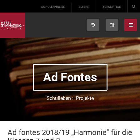
Select your language
SCHÜLER*INNEN
ELTERN
ZUKÜNFTIGE
Ad Fontes
Schulleben :: Projekte
Ad fontes 2018/19 „Harmonie" für die