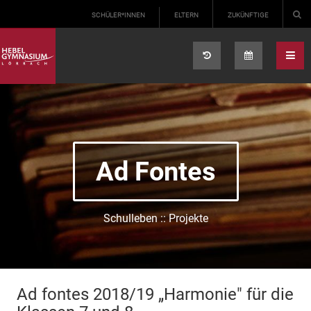
Select your language
SCHÜLER*INNEN
ELTERN
ZUKÜNFTIGE
Ad Fontes
Schulleben :: Projekte
Ad fontes 2018/19 „Harmonie" für die