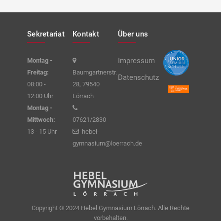
Sekretariat
Kontakt
Über uns
Impressum
Montag -
Freitag:
Baumgartnerstr.
Datenschutz
08:00 -
28, 79540
12:00 Uhr
Lörrach
Montag -
Mittwoch:
07621/2830
13 - 15 Uhr
hebel-
gymnasium@loerrach.de
Copyright © 2024 Hebel Gymnasium Lörrach. Alle Rechte
vorbehalten.