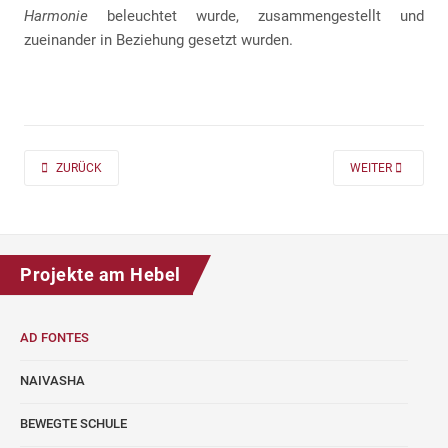
Harmonie
beleuchtet wurde, zusammengestellt und
zueinander in Beziehung gesetzt wurden.
PREVIOUS ARTICLE: AD FONTES 2019/20 „MASS“ FÜR DIE KLASSEN 7 UND
NEXT ARTICLE: A
ZURÜCK
WEITER
Projekte am Hebel
AD FONTES
NAIVASHA
BEWEGTE SCHULE