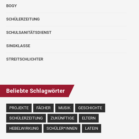
BOGY
SCHÜLERZEITUNG
SCHULSANITÄTSDIENST
SINGKLASSE
STREITSCHLICHTER
Beliebte Schlagwörter
PROJEKTE
FÄCHER
MUSIK
GESCHICHTE
SCHÜLERZEITUNG
ZUKÜNFTIGE
ELTERN
HEBELWIRKUNG
SCHÜLER*INNEN
LATEIN