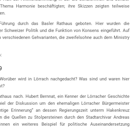
hema Harmonie beschäftigten; ihre Skizzen zeigten teilweise
en.
Führung durch das Basler Rathaus geboten. Hier wurden die
r Schweizer Politik und die Funktion von Konsens eingeführt. Auf
n verschiedenen Gehvarianten, die zweifelsohne auch dem Ministry
s:
9
? Worüber wird in Lörrach nachgedacht? Was sind und waren hier
st?
athaus nach. Hubert Bernnat, ein Kenner der Lörracher Geschichte
spiel der Diskussion um den ehemaligen Lörracher Bürgermeister
tige Erinnerung“ an dessen Regierungszeit unterm Hakenkreuz
n die Quellen zu Stolpersteinen durch den Stadtarchivar Andreas
nnen ein weiteres Beispiel für politische Auseinandersetzung