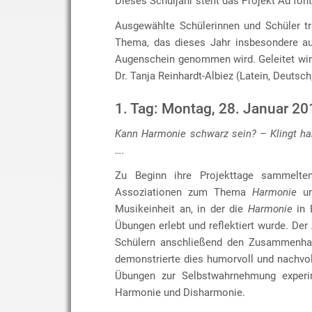
Dieses Schuljahr steht das Projekt Ad fon
Ausgewählte Schülerinnen und Schüler t
Thema, das dieses Jahr insbesondere au
Augenschein genommen wird. Geleitet wir
Dr. Tanja Reinhardt-Albiez (Latein, Deutsch
1. Tag: Montag, 28. Januar 20
Kann Harmonie schwarz sein? – Klingt ha
….
Zu Beginn ihre Projekttage sammelten
Assoziationen zum Thema
Harmonie
un
Musikeinheit an, in der die
Harmonie
in 
Übungen erlebt und reflektiert wurde. Der
Schülern anschließend den Zusammenhan
demonstrierte dies humorvoll und nachvo
Übungen zur Selbstwahrnehmung experime
Harmonie und Disharmonie.