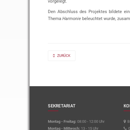
vorgelegt.
Den Abschluss des Projektes bildete ein
Thema
Harmonie
beleuchtet wurde, zusam
PREVIOUS ARTICLE: AD FONTES 2019/20 „MASS“
ZURÜCK
SEKRETARIAT
KO
Montag - Freitag:
08:00 - 12:00 Uhr
Ba
Montag - Mittwoch:
13 - 15 Uhr
0