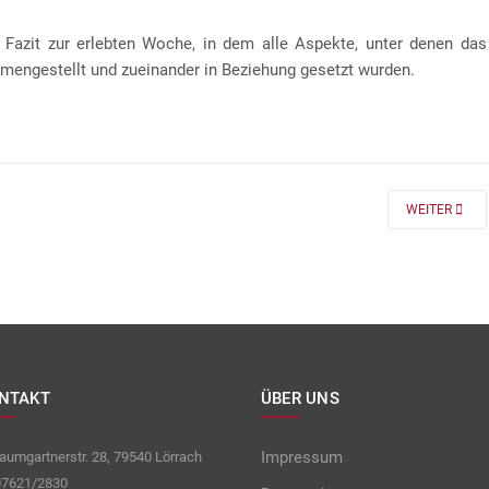
 Fazit zur erlebten Woche, in dem alle Aspekte, unter denen das
mengestellt und zueinander in Beziehung gesetzt wurden.
 FÜR DIE KLASSEN 7 UND 8
NEXT ARTICLE
WEITER
NTAKT
ÜBER UNS
Impressum
umgartnerstr. 28, 79540 Lörrach
7621/2830