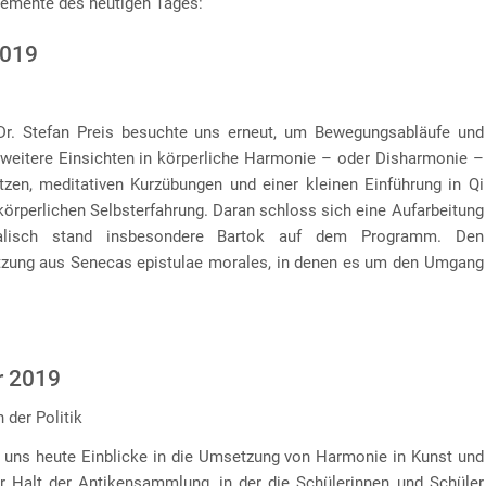
lemente des heutigen Tages:
2019
r. Stefan Preis besuchte uns erneut, um Bewegungsabläufe und
eitere Einsichten in körperliche Harmonie – oder Disharmonie –
tzen, meditativen Kurzübungen und einer kleinen Einführung in Qi
körperlichen Selbsterfahrung. Daran schloss sich eine Aufarbeitung
alisch stand insbesondere Bartok auf dem Programm. Den
etzung aus Senecas epistulae morales, in denen es um den Umgang
r 2019
 der Politik
e uns heute Einblicke in die Umsetzung von Harmonie in Kunst und
er Halt der Antikensammlung, in der die Schülerinnen und Schüler