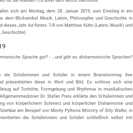
tes für die Klassen 7/8 unter dem Motto
Harmonie
.
rafen sich am Montag, dem 28. Januar 2019, zum Einstieg in ein
s dem Blickwinkel Musik, Latein, Philosophie und Geschichte in
d dieses Jahr
Ad fontes
7/8 von Matthias Kühn (Latein, Musik) und
, Geschichte).
19
rmonische Sprache gut? - …und gibt es disharmonische Sprachen?
 die Schülerinnen und Schüler in einem Brainstorming ihre
d präsentierten diese in Wort und Bild. Es schloss sich eine
Bezug auf Tonhöhe, Formgebung und Rhythmus in musikalischen
 Allgemeinmediziner Dr. Stefan Preis erklärte den Schülerinnen und
g von körperlichem Schmerz und körperlicher Disharmonie und
llziehbar am Beispiel von Monty Pythons
Ministry of Silly Walks
; in
ntierten die Schülerinnen und Schüler schließlich selbst mit