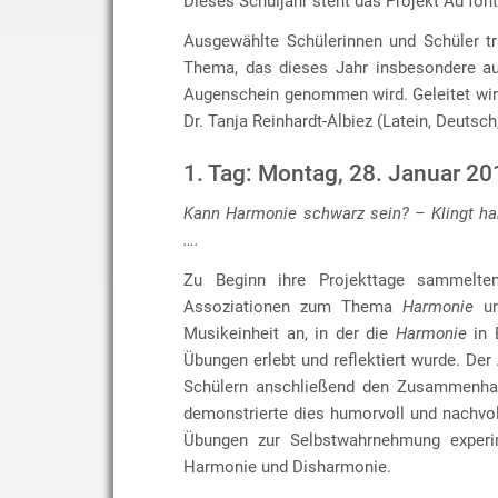
Dieses Schuljahr steht das Projekt Ad fon
Ausgewählte Schülerinnen und Schüler t
Thema, das dieses Jahr insbesondere au
Augenschein genommen wird. Geleitet wir
Dr. Tanja Reinhardt-Albiez (Latein, Deutsch
1. Tag: Montag, 28. Januar 20
Kann Harmonie schwarz sein? – Klingt ha
….
Zu Beginn ihre Projekttage sammelten
Assoziationen zum Thema
Harmonie
un
Musikeinheit an, in der die
Harmonie
in 
Übungen erlebt und reflektiert wurde. Der
Schülern anschließend den Zusammenhan
demonstrierte dies humorvoll und nachvo
Übungen zur Selbstwahrnehmung experime
Harmonie und Disharmonie.