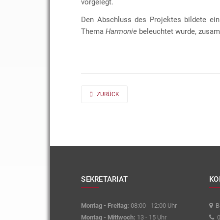
vorgelegt.
Den Abschluss des Projektes bildete ein
Thema
Harmonie
beleuchtet wurde, zusam
PREVIOUS ARTICLE: AD FONTES 2019/20 „MASS“
ZURÜCK
SEKRETARIAT
KO
Montag - Freitag:
08:00 - 12:00 Uhr
Ba
Montag - Mittwoch:
13 - 15 Uhr
0