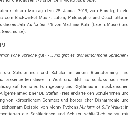
tes für die Klassen 7/8 unter dem Motto
Harmonie
.
rafen sich am Montag, dem 28. Januar 2019, zum Einstieg in ein
s dem Blickwinkel Musik, Latein, Philosophie und Geschichte in
d dieses Jahr
Ad fontes
7/8 von Matthias Kühn (Latein, Musik) und
, Geschichte).
19
rmonische Sprache gut? - …und gibt es disharmonische Sprachen?
 die Schülerinnen und Schüler in einem Brainstorming ihre
d präsentierten diese in Wort und Bild. Es schloss sich eine
Bezug auf Tonhöhe, Formgebung und Rhythmus in musikalischen
 Allgemeinmediziner Dr. Stefan Preis erklärte den Schülerinnen und
g von körperlichem Schmerz und körperlicher Disharmonie und
llziehbar am Beispiel von Monty Pythons
Ministry of Silly Walks
; in
ntierten die Schülerinnen und Schüler schließlich selbst mit