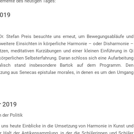
lemente des heutigen Tages:
2019
r. Stefan Preis besuchte uns erneut, um Bewegungsabläufe und
eitere Einsichten in körperliche Harmonie – oder Disharmonie –
tzen, meditativen Kurzübungen und einer kleinen Einführung in Qi
körperlichen Selbsterfahrung. Daran schloss sich eine Aufarbeitung
alisch stand insbesondere Bartok auf dem Programm. Den
etzung aus Senecas epistulae morales, in denen es um den Umgang
r 2019
 der Politik
e uns heute Einblicke in die Umsetzung von Harmonie in Kunst und
er Halt der Antikensammlung, in der die Schülerinnen und Schüler