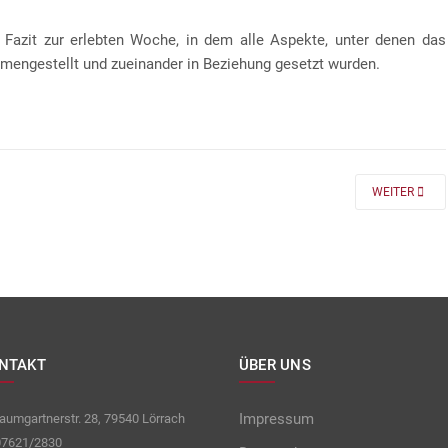
 Fazit zur erlebten Woche, in dem alle Aspekte, unter denen das
mengestellt und zueinander in Beziehung gesetzt wurden.
 FÜR DIE KLASSEN 7 UND 8
NEXT ARTICLE
WEITER
NTAKT
ÜBER UNS
Impressum
umgartnerstr. 28, 79540 Lörrach
7621/2830