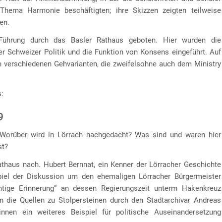
hema Harmonie beschäftigten; ihre Skizzen zeigten teilweise
en.
Führung durch das Basler Rathaus geboten. Hier wurden die
r Schweizer Politik und die Funktion von Konsens eingeführt. Auf
n verschiedenen Gehvarianten, die zweifelsohne auch dem Ministry
s:
9
? Worüber wird in Lörrach nachgedacht? Was sind und waren hier
st?
athaus nach. Hubert Bernnat, ein Kenner der Lörracher Geschichte
spiel der Diskussion um den ehemaligen Lörracher Bürgermeister
tige Erinnerung“ an dessen Regierungszeit unterm Hakenkreuz
n die Quellen zu Stolpersteinen durch den Stadtarchivar Andreas
nnen ein weiteres Beispiel für politische Auseinandersetzung