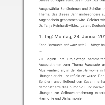
Dieses Schuljahr steht das Projekt Ad fon
Ausgewählte Schülerinnen und Schüler t
Thema, das dieses Jahr insbesondere au
Augenschein genommen wird. Geleitet wir
Dr. Tanja Reinhardt-Albiez (Latein, Deutsch
1. Tag: Montag, 28. Januar 20
Kann Harmonie schwarz sein? – Klingt ha
….
Zu Beginn ihre Projekttage sammelten
Assoziationen zum Thema
Harmonie
un
Musikeinheit an, in der die
Harmonie
in 
Übungen erlebt und reflektiert wurde. Der
Schülern anschließend den Zusammenhan
demonstrierte dies humorvoll und nachvo
Übungen zur Selbstwahrnehmung experime
Harmonie und Disharmonie.