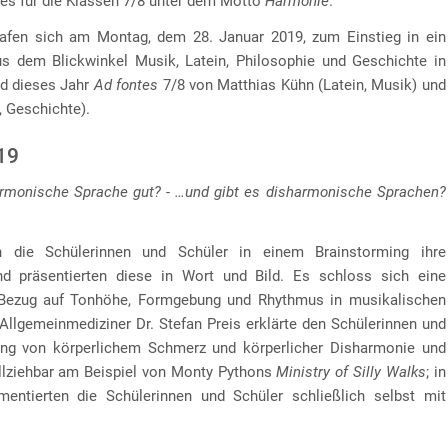
tes für die Klassen 7/8 unter dem Motto
Harmonie
.
rafen sich am Montag, dem 28. Januar 2019, zum Einstieg in ein
s dem Blickwinkel Musik, Latein, Philosophie und Geschichte in
d dieses Jahr
Ad fontes
7/8 von Matthias Kühn (Latein, Musik) und
, Geschichte).
19
rmonische Sprache gut? - …und gibt es disharmonische Sprachen?
 die Schülerinnen und Schüler in einem Brainstorming ihre
d präsentierten diese in Wort und Bild. Es schloss sich eine
Bezug auf Tonhöhe, Formgebung und Rhythmus in musikalischen
 Allgemeinmediziner Dr. Stefan Preis erklärte den Schülerinnen und
g von körperlichem Schmerz und körperlicher Disharmonie und
llziehbar am Beispiel von Monty Pythons
Ministry of Silly Walks
; in
ntierten die Schülerinnen und Schüler schließlich selbst mit