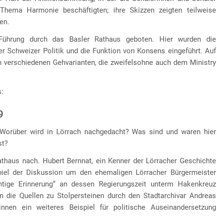
hema Harmonie beschäftigten; ihre Skizzen zeigten teilweise
en.
Führung durch das Basler Rathaus geboten. Hier wurden die
r Schweizer Politik und die Funktion von Konsens eingeführt. Auf
n verschiedenen Gehvarianten, die zweifelsohne auch dem Ministry
s:
9
? Worüber wird in Lörrach nachgedacht? Was sind und waren hier
st?
athaus nach. Hubert Bernnat, ein Kenner der Lörracher Geschichte
spiel der Diskussion um den ehemaligen Lörracher Bürgermeister
tige Erinnerung“ an dessen Regierungszeit unterm Hakenkreuz
n die Quellen zu Stolpersteinen durch den Stadtarchivar Andreas
nnen ein weiteres Beispiel für politische Auseinandersetzung