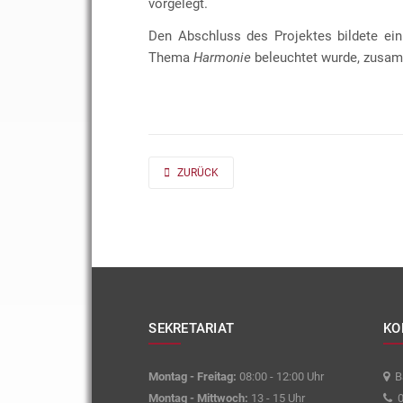
vorgelegt.
Den Abschluss des Projektes bildete ein
Thema
Harmonie
beleuchtet wurde, zusam
PREVIOUS ARTICLE: AD FONTES 2019/20 „MASS“
ZURÜCK
SEKRETARIAT
KO
Montag - Freitag:
08:00 - 12:00 Uhr
Ba
Montag - Mittwoch:
13 - 15 Uhr
0