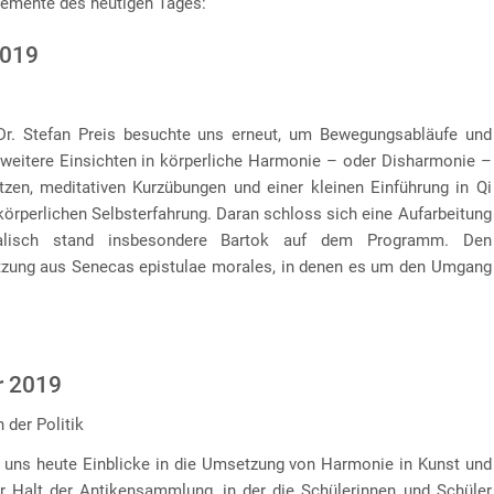
lemente des heutigen Tages:
2019
r. Stefan Preis besuchte uns erneut, um Bewegungsabläufe und
eitere Einsichten in körperliche Harmonie – oder Disharmonie –
tzen, meditativen Kurzübungen und einer kleinen Einführung in Qi
körperlichen Selbsterfahrung. Daran schloss sich eine Aufarbeitung
alisch stand insbesondere Bartok auf dem Programm. Den
etzung aus Senecas epistulae morales, in denen es um den Umgang
r 2019
 der Politik
e uns heute Einblicke in die Umsetzung von Harmonie in Kunst und
er Halt der Antikensammlung, in der die Schülerinnen und Schüler