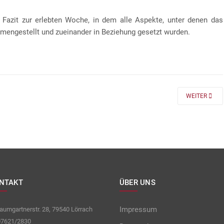
 Fazit zur erlebten Woche, in dem alle Aspekte, unter denen das
mengestellt und zueinander in Beziehung gesetzt wurden.
 FÜR DIE KLASSEN 7 UND 8
NEXT ARTICLE
WEITER
NTAKT
ÜBER UNS
Impressum
umgartnerstr. 28, 79540 Lörrach
7621/2830