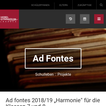
Select your language
SCHÜLER*INNEN
ELTERN
ZUKÜNFTIGE
Ad Fontes
Schulleben :: Projekte
Ad fontes 2018/19 „Harmonie" für die