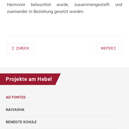
Harmonie
beleuchtet wurde, zusammengestellt und
zueinander in Beziehung gesetzt wurden.
PREVIOUS ARTICLE: AD FONTES 2019/20 „MASS“ FÜR DIE KLASSEN 7 UND
NEXT ARTICLE: A
ZURÜCK
WEITER
Projekte am Hebel
AD FONTES
NAIVASHA
BEWEGTE SCHULE