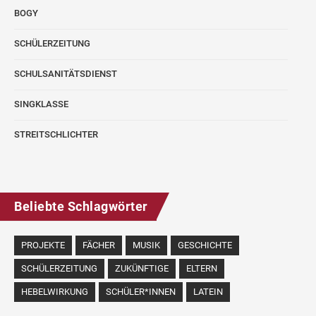
BOGY
SCHÜLERZEITUNG
SCHULSANITÄTSDIENST
SINGKLASSE
STREITSCHLICHTER
Beliebte Schlagwörter
PROJEKTE
FÄCHER
MUSIK
GESCHICHTE
SCHÜLERZEITUNG
ZUKÜNFTIGE
ELTERN
HEBELWIRKUNG
SCHÜLER*INNEN
LATEIN