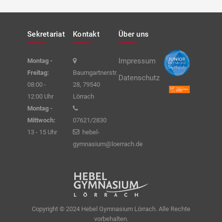
Sekretariat
Kontakt
Über uns
Impressum
Montag -
Freitag:
Baumgartnerstr.
Datenschutz
08:00 -
28, 79540
12:00 Uhr
Lörrach
Montag -
Mittwoch:
07621/2830
13 - 15 Uhr
hebel-
gymnasium@loerrach.de
Copyright © 2024 Hebel Gymnasium Lörrach. Alle Rechte
vorbehalten.