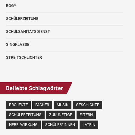
BOGY
SCHÜLERZEITUNG
SCHULSANITÄTSDIENST
SINGKLASSE
STREITSCHLICHTER
Beliebte Schlagwörter
PROJEKTE
FÄCHER
MUSIK
GESCHICHTE
SCHÜLERZEITUNG
ZUKÜNFTIGE
ELTERN
HEBELWIRKUNG
SCHÜLER*INNEN
LATEIN