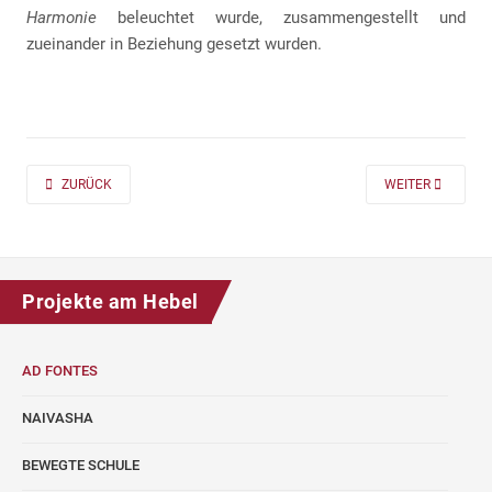
Harmonie
beleuchtet wurde, zusammengestellt und
zueinander in Beziehung gesetzt wurden.
PREVIOUS ARTICLE: AD FONTES 2019/20 „MASS“ FÜR DIE KLASSEN 7 UND
NEXT ARTICLE: A
ZURÜCK
WEITER
Projekte am Hebel
AD FONTES
NAIVASHA
BEWEGTE SCHULE