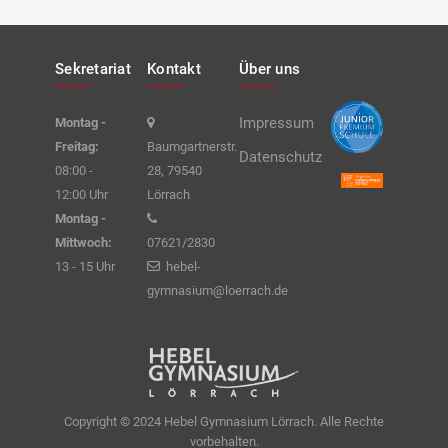
Sekretariat
Kontakt
Über uns
Impressum
Montag -
Freitag:
Baumgartnerstr.
Datenschutz
08:00 -
28, 79540
12:00 Uhr
Lörrach
Montag -
Mittwoch:
07621/2830
13 - 15 Uhr
hebel-
gymnasium@loerrach.de
Copyright © 2024 Hebel Gymnasium Lörrach. Alle Rechte
vorbehalten.