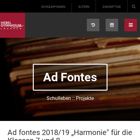
Select your language
SCHÜLER*INNEN
ELTERN
ZUKÜNFTIGE
Ad Fontes
Schulleben :: Projekte
Ad fontes 2018/19 „Harmonie" für die