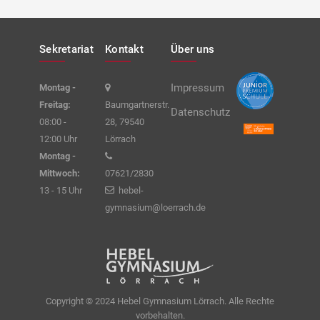
Sekretariat
Kontakt
Über uns
Impressum
Montag -
Freitag:
Baumgartnerstr.
Datenschutz
08:00 -
28, 79540
12:00 Uhr
Lörrach
Montag -
Mittwoch:
07621/2830
13 - 15 Uhr
hebel-
gymnasium@loerrach.de
Copyright © 2024 Hebel Gymnasium Lörrach. Alle Rechte
vorbehalten.