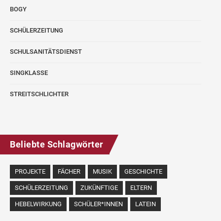
BOGY
SCHÜLERZEITUNG
SCHULSANITÄTSDIENST
SINGKLASSE
STREITSCHLICHTER
Beliebte Schlagwörter
PROJEKTE
FÄCHER
MUSIK
GESCHICHTE
SCHÜLERZEITUNG
ZUKÜNFTIGE
ELTERN
HEBELWIRKUNG
SCHÜLER*INNEN
LATEIN