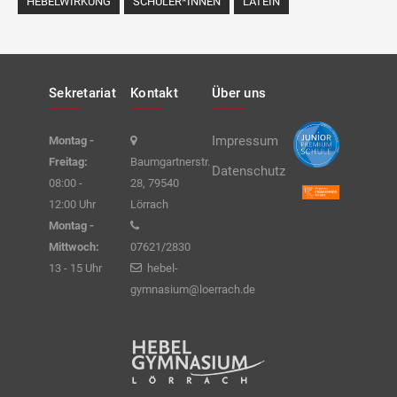
HEBELWIRKUNG
SCHÜLER*INNEN
LATEIN
Sekretariat
Kontakt
Über uns
Impressum
Montag -
Freitag:
Baumgartnerstr.
Datenschutz
08:00 -
28, 79540
12:00 Uhr
Lörrach
Montag -
Mittwoch:
07621/2830
13 - 15 Uhr
hebel-
gymnasium@loerrach.de