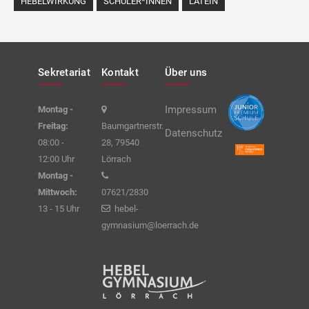
HEBELWIRKUNG
SCHÜLER*INNEN
LATEIN
Sekretariat
Kontakt
Über uns
Impressum
Montag -
Freitag:
Baumgartnerstr.
Datenschutz
08:00 -
28, 79540
12:00 Uhr
Lörrach
Montag -
Mittwoch:
07621/2830
13 - 15 Uhr
hebel-
gymnasium@loerrach.de