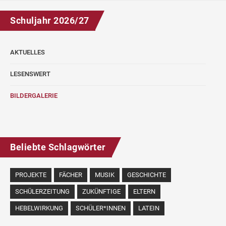
Schuljahr 2026/27
AKTUELLES
LESENSWERT
BILDERGALERIE
Beliebte Schlagwörter
PROJEKTE
FÄCHER
MUSIK
GESCHICHTE
SCHÜLERZEITUNG
ZUKÜNFTIGE
ELTERN
HEBELWIRKUNG
SCHÜLER*INNEN
LATEIN