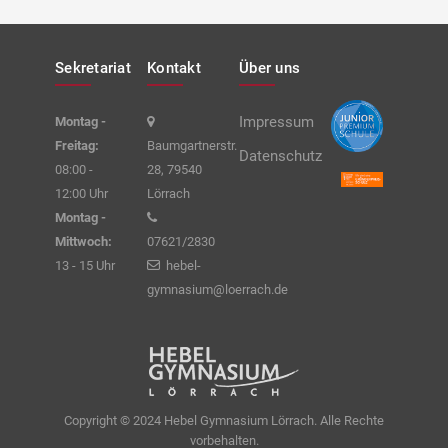
Sekretariat
Kontakt
Über uns
Impressum
Montag -
Freitag:
Baumgartnerstr.
Datenschutz
08:00 -
28, 79540
12:00 Uhr
Lörrach
Montag -
Mittwoch:
07621/2830
13 - 15 Uhr
hebel-
gymnasium@loerrach.de
Copyright © 2024 Hebel Gymnasium Lörrach. Alle Rechte
vorbehalten.