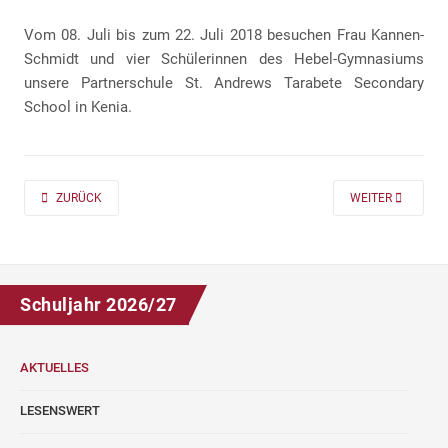
Vom 08. Juli bis zum 22. Juli 2018 besuchen Frau Kannen-
Schmidt und vier Schülerinnen des Hebel-Gymnasiums
unsere Partnerschule St. Andrews Tarabete Secondary
School in Kenia.
PREVIOUS ARTICLE: INFOABEND SCHÜLERAUSTAUSCH
NEXT ARTICLE: 
ZURÜCK
WEITER
Schuljahr 2026/27
AKTUELLES
LESENSWERT