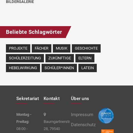
BILDERGALERIE
Beliebte Schlagwörter
PROJEKTE
FÄCHER
MUSIK
GESCHICHTE
SCHÜLERZEITUNG
ZUKÜNFTIGE
ELTERN
HEBELWIRKUNG
SCHÜLER*INNEN
LATEIN
Sekretariat
Kontakt
Über uns
Impressum
Montag -
Freitag:
Baumgartnerstr.
Datenschutz
08:00 -
28, 79540